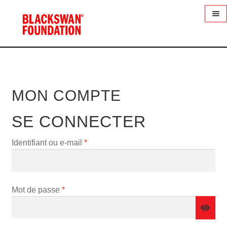
Accueil
Mon Compte
A PROPOS
NOS PRODUITS
COMMANDE
MON COMPTE
MON COMPTE
SE CONNECTER
PANIER
Obligatoire
Identifiant ou e-mail
*
Obligatoire
Mot de passe
*